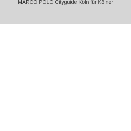
MARCO POLO Cityguide Köln für Kölner
Das Leben ist
viel zu kurz, um
schlechten Wein