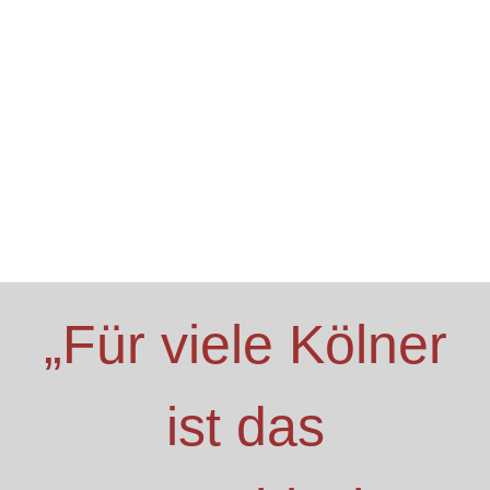
Unsere Pizzen
aus Leidenschaft, nicht aus Tradition
hausdünn und knusprig gebacken aus dem Steinofen
„Für viele Kölner
ist das